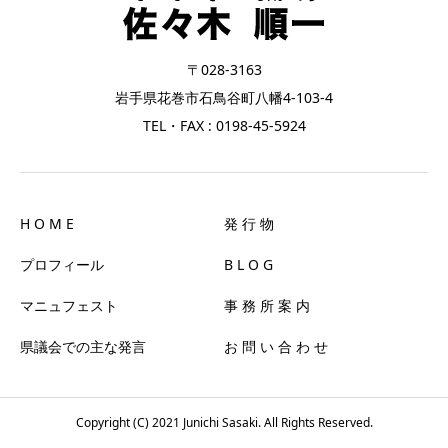
〒028-3163
岩手県花巻市石鳥谷町八幡4-103-4
TEL・FAX : 0198-45-5924
H O M E
発 行 物
プロフィール
B L O G
マニュフェスト
事 務 所 案 内
県議会での主な発言
お 問 い 合 わ せ
Copyright (C) 2021 Junichi Sasaki. All Rights Reserved.