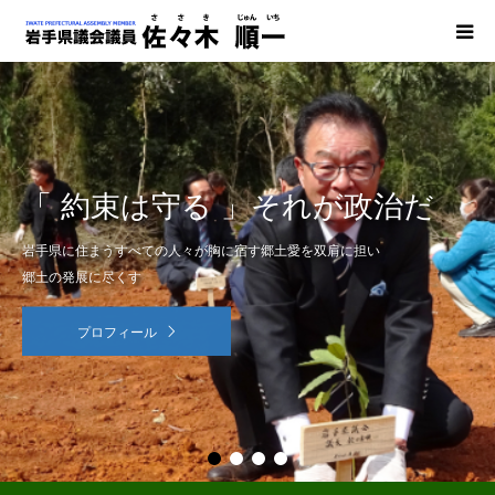
HOME
マニュフェスト
「 約束は守る 」それが政治だ
県議会での主な発言
岩手県に住まうすべての人々が胸に宿す郷土愛を双肩に担い
郷土の発展に尽くす
発行物
プロフィール
BLOG
事務所案内
お問い合わせ