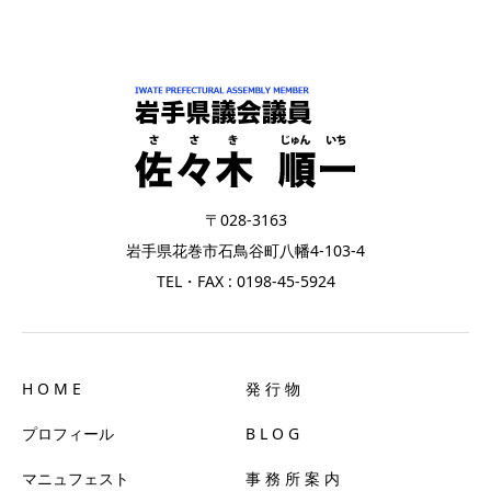
〒028-3163
岩手県花巻市石鳥谷町八幡4-103-4
TEL・FAX : 0198-45-5924
H O M E
発 行 物
プロフィール
B L O G
マニュフェスト
事 務 所 案 内