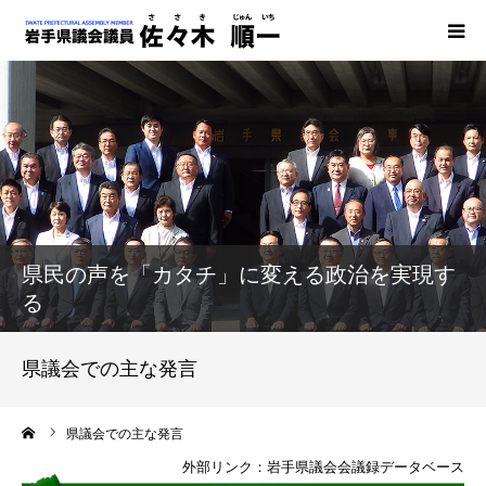
HOME
マニュフェスト
県議会での主な発言
県民の声を「カタチ」に変える政治を実現す
発行物
る
BLOG
県議会での主な発言
事務所案内
ーム
県議会での主な発言
お問い合わせ
外部リンク：岩手県議会会議録データベース