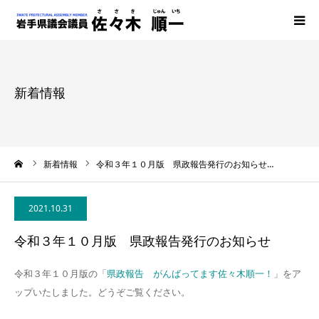
HOME
新着情報
マニュフェスト
県議会での主な発言
ーム
新着情報
令和３年１０月版 県政報告発行のお知らせ…
発行物
2021.10.31
BLOG
令和３年１０月版 県政報告発行のお知らせ
事務所案内
令和３年１０月版の「
県政報告 がんばってます佐々木順一！
」をア
ップいたしました。どうぞご覧ください。
お問い合わせ